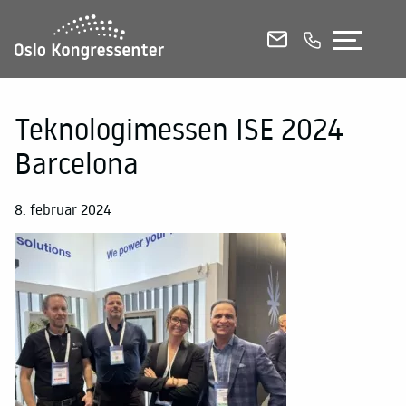
KONFERANSELOKALER
MØTEROM
SELSKAPSLOKALER
Teknologimessen ISE 2024
Barcelona
E-POST
RING OSS
CHAT
8. februar 2024
Se alle lokaler i 3D
Etasjeplaner og kapasitetsoversikt (PDF)
Kontakt og booking
Mat og drikke