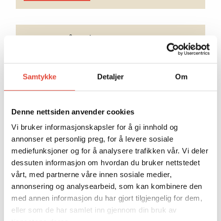
En dag på Oslo Kongressenter
29. oktober 2024
Samtykke
Detaljer
Om
LES MER
Denne nettsiden anvender cookies
Vi bruker informasjonskapsler for å gi innhold og
Stor suksess på IBTM i Barcelona
annonser et personlig preg, for å levere sosiale
1. desember 2022
mediefunksjoner og for å analysere trafikken vår. Vi deler
dessuten informasjon om hvordan du bruker nettstedet
vårt, med partnerne våre innen sosiale medier,
LES MER
annonsering og analysearbeid, som kan kombinere den
med annen informasjon du har gjort tilgjengelig for dem,
eller som de har samlet inn gjennom din bruk av