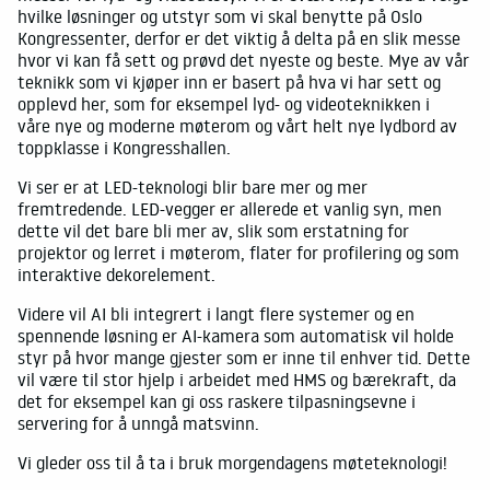
hvilke løsninger og utstyr som vi skal benytte på Oslo
Kongressenter, derfor er det viktig å delta på en slik messe
hvor vi kan få sett og prøvd det nyeste og beste. Mye av vår
teknikk som vi kjøper inn er basert på hva vi har sett og
opplevd her, som for eksempel lyd- og videoteknikken i
våre nye og moderne møterom og vårt helt nye lydbord av
toppklasse i Kongresshallen.
Vi ser er at LED-teknologi blir bare mer og mer
fremtredende. LED-vegger er allerede et vanlig syn, men
dette vil det bare bli mer av, slik som erstatning for
projektor og lerret i møterom, flater for profilering og som
interaktive dekorelement.
Videre vil AI bli integrert i langt flere systemer og en
spennende løsning er AI-kamera som automatisk vil holde
styr på hvor mange gjester som er inne til enhver tid. Dette
vil være til stor hjelp i arbeidet med HMS og bærekraft, da
det for eksempel kan gi oss raskere tilpasningsevne i
servering for å unngå matsvinn.
Vi gleder oss til å ta i bruk morgendagens møteteknologi!