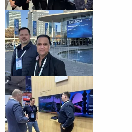
For deltakerne
Suksesshistorier
Tett på – ekte opplevelser
Om oss
Bærekraft og samfunnsansvar
Nyheter