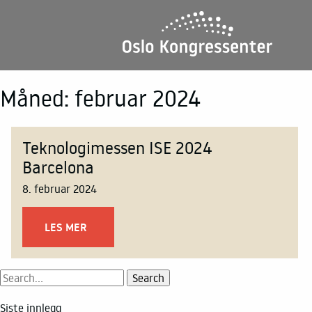
E-POST
RING OSS
CHAT
Se alle lokaler i 3D
Måned:
februar 2024
Etasjeplaner og kapasi
Teknologimessen ISE 2024
Barcelona
8. februar 2024
LES MER
Siste innlegg