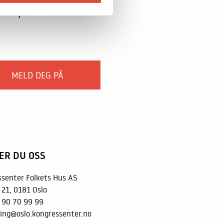
ER, FÅ TILSENDT
ER DU OSS
ssenter Folkets Hus AS
 21, 0181 Oslo
 90 70 99 99
ing@oslo.kongressenter.no