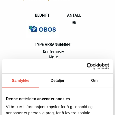
Mat og drikke
For deltakerne
L
BEDRIFT
ANTALL
96
Suksesshistorier
Tett på – ekte opplevelser
TYPE ARRANGEMENT
Om oss
Konferanse
Bærekraft og samfunnsansvar
Møte
Nyheter
Samtykke
Detaljer
Om
GÅ IKKE GLIPP AV DET SOM SKJER PÅ OSLO
KONGRESSENTER, FÅ TILSENDT VÅRT
Denne nettsiden anvender cookies
NYHETSBREV
Vi bruker informasjonskapsler for å gi innhold og
annonser et personlig preg, for å levere sosiale