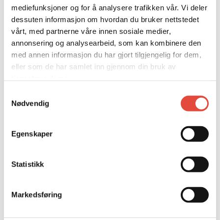
mediefunksjoner og for å analysere trafikken vår. Vi deler
dessuten informasjon om hvordan du bruker nettstedet
vårt, med partnerne våre innen sosiale medier,
annonsering og analysearbeid, som kan kombinere den
med annen informasjon du har gjort tilgjengelig for dem,
eller som de har samlet inn gjennom din bruk av
VELG LOKALE
tjenestene deres.
Samtykkevalg
KONFERANSELOKALER
Nødvendig
MØTEROM
SELSKAPSLOKALER
Egenskaper
Statistikk
E-POST
RING OSS
CHAT
Se alle lokaler i 3D
Markedsføring
Etasjeplaner og kapasitetsoversikt (PDF)
English