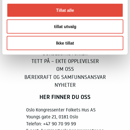
Tillat alle
MER FRA OKS
tillat utvalg
KONTAKT OG BOOKING
MAT OG DRIKKE
Ikke tillat
FOR DELTAKERNE
SUKSESSHISTORIER
TETT PÅ – EKTE OPPLEVELSER
OM OSS
BÆREKRAFT OG SAMFUNNSANSVAR
NYHETER
HER FINNER DU OSS
Oslo Kongressenter Folkets Hus AS
Youngs gate 21, 0181 Oslo
Telefon:
+47 90 70 99 99