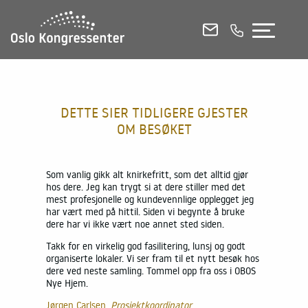
KONFERANSELOKALER
MØTEROM
SELSKAPSLOKALER
DETTE SIER TIDLIGERE GJESTER
OM BESØKET
E-POST
RING OSS
CHAT
ltid gjør
Som vanlig gikk alt knirkefritt, som det alltid gjør
Som vanlig 
 med det
hos dere. Jeg kan trygt si at dere stiller med det
hos dere. J
Se alle lokaler i 3D
legget jeg
mest profesjonelle og kundevennlige opplegget jeg
mest profe
 å bruke
har vært med på hittil. Siden vi begynte å bruke
har vært me
Etasjeplaner og kapasitetsoversikt (PDF)
en.
dere har vi ikke vært noe annet sted siden.
dere har v
English
 og godt
Takk for en virkelig god fasilitering, lunsj og godt
Takk for en 
tt besøk hos
organiserte lokaler. Vi ser fram til et nytt besøk hos
organiserte
oss i OBOS
dere ved neste samling. Tommel opp fra oss i OBOS
dere ved n
Nye Hjem.
Nye Hjem.
Kontakt og booking
Jørgen Carlsen,
Prosjektkoordinator
Jørgen Car