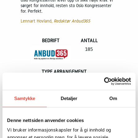
e krav. Vi
Oslo Kongressenter lever opp til slike høye krav. Vi
Oslo Kongre
For deltakerne
ressenter
sørget for innhold, resten sto Oslo Kongressenter
sørget for 
for. Perfekt.
for. Perfekt
Suksesshistorier
Lennart Hovland,
Redaktør Anbud365
Lennart Ho
Tett på – ekte opplevelser
L
BEDRIFT
ANTALL
Om oss
185
Bærekraft og samfunnsansvar
Nyheter
TYPE ARRANGEMENT
Konferanse
Samtykke
Detaljer
Om
Denne nettsiden anvender cookies
GÅ IKKE GLIPP AV DET SOM SKJER PÅ OSLO
KONGRESSENTER, FÅ TILSENDT VÅRT
Vi bruker informasjonskapsler for å gi innhold og
NYHETSBREV
annonser et personlig preg, for å levere sosiale