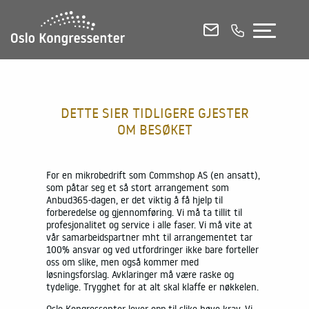
KONFERANSELOKALER
MØTEROM
SELSKAPSLOKALER
DETTE SIER TIDLIGERE GJESTER
OM BESØKET
E-POST
RING OSS
CHAT
n ansatt),
For en mikrobedrift som Commshop AS (en ansatt),
For en mik
som
som påtar seg et så stort arrangement som
som påtar 
Se alle lokaler i 3D
il
Anbud365-dagen, er det viktig å få hjelp til
Anbud365-da
lit til
forberedelse og gjennomføring. Vi må ta tillit til
forberedels
Etasjeplaner og kapasitetsoversikt (PDF)
må vite at
profesjonalitet og service i alle faser. Vi må vite at
profesjonali
entet tar
vår samarbeidspartner mht til arrangementet tar
vår samarb
e forteller
100% ansvar og ved utfordringer ikke bare forteller
100% ansvar
Kontakt og booking
oss om slike, men også kommer med
oss om sli
ke og
løsningsforslag. Avklaringer må være raske og
løsningsfor
r nøkkelen.
tydelige. Trygghet for at alt skal klaffe er nøkkelen.
tydelige. T
Mat og drikke