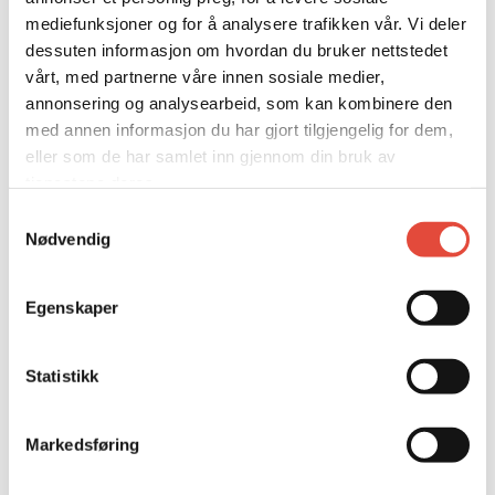
mediefunksjoner og for å analysere trafikken vår. Vi deler
dessuten informasjon om hvordan du bruker nettstedet
vårt, med partnerne våre innen sosiale medier,
annonsering og analysearbeid, som kan kombinere den
med annen informasjon du har gjort tilgjengelig for dem,
eller som de har samlet inn gjennom din bruk av
tjenestene deres.
VELG LOKALE
Samtykkevalg
Nødvendig
KONFERANSELOKALER
MØTEROM
Egenskaper
SELSKAPSLOKALER
Statistikk
E-POST
RING OSS
CHAT
Markedsføring
Se alle lokaler i 3D
Etasjeplaner og kapasitetsoversikt (PDF)