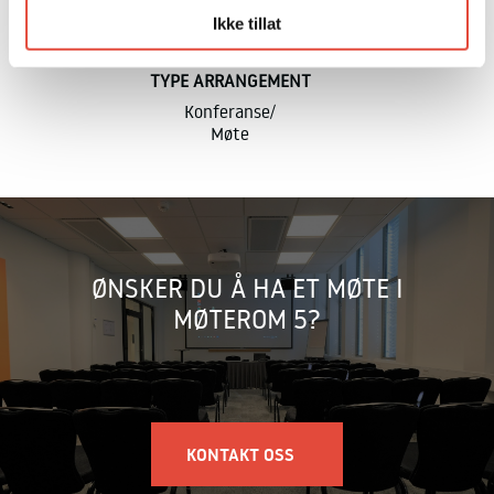
Våre konta
Ikke tillat
svært imøt
rette for a
TYPE ARRANGEMENT
Tusen takk 
Konferanse
fortsettel
Møte
Kari Midtb
ØNSKER DU Å HA ET MØTE I
MØTEROM 5?
KONTAKT OSS