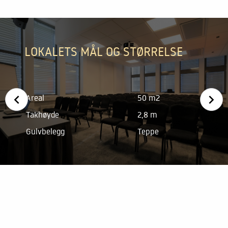
LOKALETS MÅL OG STØRRELSE
Areal
50 m2
Takhøyde
2,8 m
Gulvbelegg
Teppe