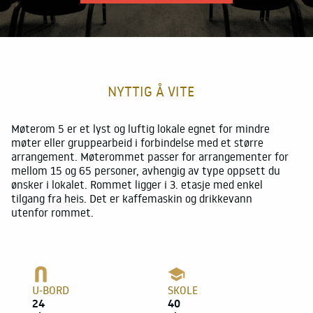
Mat og drikke
For deltakerne
Suksesshistorier
NYTTIG Å VITE
Tett på – ekte opplevelser
Om oss
Møterom 5 er et lyst og luftig lokale egnet for mindre
møter eller gruppearbeid i forbindelse med et større
Bærekraft og samfunnsansvar
arrangement. Møterommet passer for arrangementer for
mellom 15 og 65 personer, avhengig av type oppsett du
Nyheter
ønsker i lokalet. Rommet ligger i 3. etasje med enkel
tilgang fra heis. Det er kaffemaskin og drikkevann
utenfor rommet.
U-BORD
SKOLE
24
40