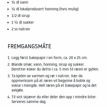
½ dl vann
½ dl lokalprodusert honning (hvis mulig)
1/2 dl sirup
1 ½ dl sukker
2 ss natron
FREMGANGSMÅTE
Legg først bakepapir i en form, ca. 20 x 25 cm.
Blande smør, vann, honning, sirup og sukker.
Deretter koker du dette i ca. 5 min til røren er gyllen.
Ta kjelen av varmen og rør i natron. Vær da
oppmerksom på at røren vil begynne å boble og
vokse i mengde. Hell røren på et bakepapir og la det
avkjøle.
Til sist skjærer du eller deler den opp i mindre biter.
Serveres samme dag.