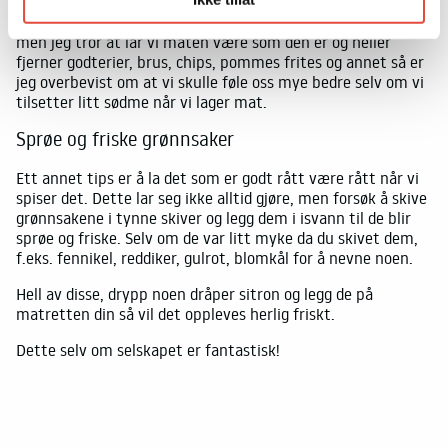
sødme. Tilsetter du litt sødme så hever du smaken på disse.
Ja, jeg vet at sukker er farlig og også salt i visse mengder,
men jeg tror at lar vi maten være som den er og heller
fjerner godterier, brus, chips, pommes frites og annet så er
jeg overbevist om at vi skulle føle oss mye bedre selv om vi
tilsetter litt sødme når vi lager mat.
Sprøe og friske grønnsaker
Ett annet tips er å la det som er godt rått være rått når vi
spiser det. Dette lar seg ikke alltid gjøre, men forsøk å skive
grønnsakene i tynne skiver og legg dem i isvann til de blir
sprøe og friske. Selv om de var litt myke da du skivet dem,
f.eks. fennikel, reddiker, gulrot, blomkål for å nevne noen.
Hell av disse, drypp noen dråper sitron og legg de på
matretten din så vil det oppleves herlig friskt.
Dette selv om selskapet er fantastisk!