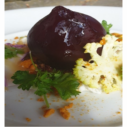
For deltakerne
Suksesshistorier
Tett på – ekte opplevelser
Om oss
Bærekraft og samfunnsansvar
Nyheter