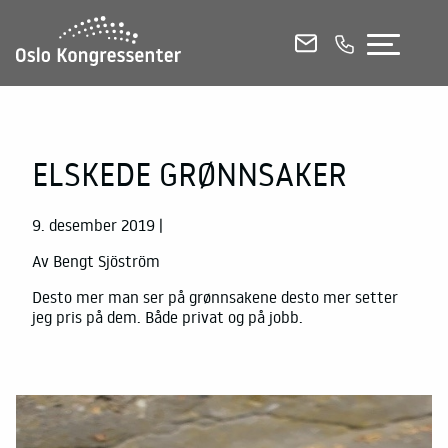
KONFERANSELOKALER
MØTEROM
SELSKAPSLOKALER
ELSKEDE GRØNNSAKER
E-POST
RING OSS
CHAT
9. desember 2019 |
Av Bengt Sjöström
Se alle lokaler i 3D
Desto mer man ser på grønnsakene desto mer setter
Etasjeplaner og kapasitetsoversikt (PDF)
jeg pris på dem. Både privat og på jobb.
Kontakt og booking
Mat og drikke