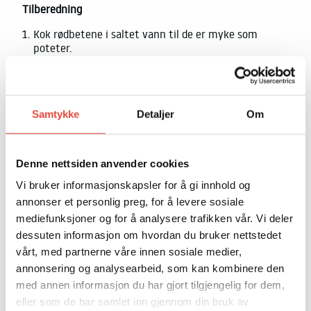
Tilberedning
Kok rødbetene i saltet vann til de er myke som
poteter.
Gni av skallet med et papir. Krydre deretter med salt
og pepper, samt litt olivenolje før du legger de i
midten på en tallerken.
Skjær blomkålen i tynne skiver og legg disse i isvann.
Samtykke
Detaljer
Om
Vi har brukt mindre buketter av naturlig farget
blomkål. Allerede etter fem minutter begynner de å
bli sprø.
Denne nettsiden anvender cookies
Ta de opp av isvannet og la dem renne av seg da de
Vi bruker informasjonskapsler for å gi innhold og
er sprø. Smak til med salt, pepper og noen dråper
annonser et personlig preg, for å levere sosiale
sitron.
mediefunksjoner og for å analysere trafikken vår. Vi deler
Strø små biter av chevre rundt rødbetene etterfulgt
dessuten informasjon om hvordan du bruker nettstedet
av blomkålen og sist honningkrispen.
vårt, med partnerne våre innen sosiale medier,
annonsering og analysearbeid, som kan kombinere den
med annen informasjon du har gjort tilgjengelig for dem,
eller som de har samlet inn gjennom din bruk av