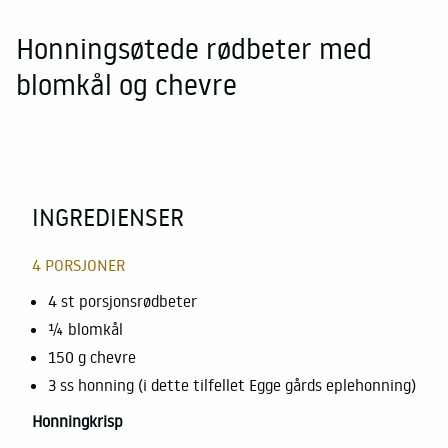
Honningsøtede rødbeter med
blomkål og chevre
INGREDIENSER
4 PORSJONER
4 st porsjonsrødbeter
¼ blomkål
150 g chevre
3 ss honning (i dette tilfellet Egge gårds eplehonning)
Honningkrisp