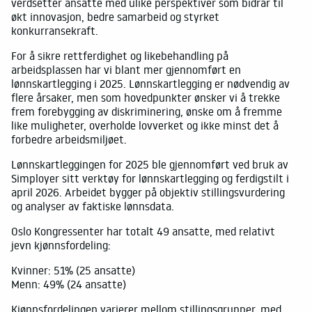
verdsetter ansatte med ulike perspektiver som bidrar til
økt innovasjon, bedre samarbeid og styrket
konkurransekraft.
For å sikre rettferdighet og likebehandling på
arbeidsplassen har vi blant mer gjennomført en
lønnskartlegging i 2025. Lønnskartlegging er nødvendig av
flere årsaker, men som hovedpunkter ønsker vi å trekke
frem forebygging av diskriminering, ønske om å fremme
like muligheter, overholde lovverket og ikke minst det å
forbedre arbeidsmiljøet.
Lønnskartleggingen for 2025 ble gjennomført ved bruk av
Simployer sitt verktøy for lønnskartlegging og ferdigstilt i
april 2026. Arbeidet bygger på objektiv stillingsvurdering
og analyser av faktiske lønnsdata.
Oslo Kongressenter har totalt 49 ansatte, med relativt
jevn kjønnsfordeling:
Kvinner: 51% (25 ansatte)
Menn: 49% (24 ansatte)
Kjønnsfordelingen varierer mellom stillingsgrupper, med