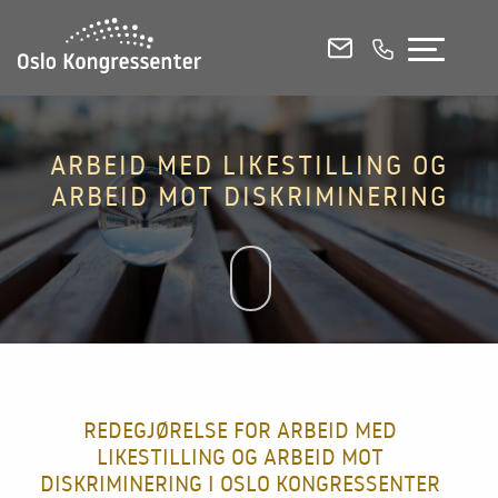
KONFERANSELOKALER
MØTEROM
SELSKAPSLOKALER
ARBEID MED LIKESTILLING OG
ARBEID MOT DISKRIMINERING
E-POST
RING OSS
CHAT
Se alle lokaler i 3D
Etasjeplaner og kapasitetsoversikt (PDF)
Kontakt og booking
REDEGJØRELSE FOR ARBEID MED
LIKESTILLING OG ARBEID MOT
Mat og drikke
DISKRIMINERING I OSLO KONGRESSENTER