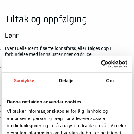
Tiltak og oppfølging
Lønn
Eventuelle identifiserte lønnsforskjeller følges opp i
forbindelse med lønnsjusteringer og årlige
lønnsforhandlinger.
Lønnsfastsettelse skal baseres på objektive og
kjønnsnøytrale kriterier som kompetanse, ansvar,
erfaring og marked.
Samtykke
Detaljer
Om
Rekruttering
Denne nettsiden anvender cookies
Kjønnsbalanse vurderes i alle ansettelsesprosesser.
Stillingsannonser utformes kjønnsnøytralt.
Vi bruker informasjonskapsler for å gi innhold og
HR og avdelingsleder samarbeider for å sikre like
annonser et personlig preg, for å levere sosiale
muligheter i utvelgelse og intervju.
mediefunksjoner og for å analysere trafikken vår. Vi deler
dessuten informasjon om hvordan du bruker nettstedet