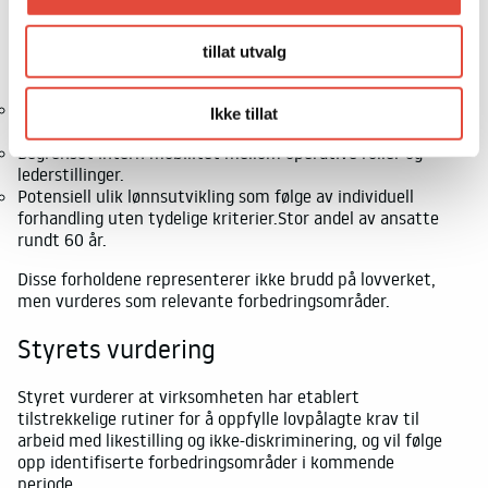
Selv om lønnsbildet samlet sett fremstår som saklig og
forsvarlig, peker analysen på enkelte områder som krever
tillat utvalg
oppfølging:
Risiko for utilsiktede lønnsforskjeller over tid i
Ikke tillat
stillingsgrupper med skjev kjønnsbalanse.
Begrenset intern mobilitet mellom operative roller og
lederstillinger.
Potensiell ulik lønnsutvikling som følge av individuell
forhandling uten tydelige kriterier.Stor andel av ansatte
rundt 60 år.
Disse forholdene representerer ikke brudd på lovverket,
men vurderes som relevante forbedringsområder.
Styrets vurdering
Styret vurderer at virksomheten har etablert
tilstrekkelige rutiner for å oppfylle lovpålagte krav til
arbeid med likestilling og ikke-diskriminering, og vil følge
opp identifiserte forbedringsområder i kommende
periode.