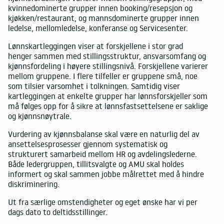
kvinnedominerte grupper innen booking/resepsjon og
kjøkken/restaurant, og mannsdominerte grupper innen
ledelse, mellomledelse, konferanse og Servicesenter.
Lønnskartleggingen viser at forskjellene i stor grad
henger sammen med stillingsstruktur, ansvarsomfang og
kjønnsfordeling i høyere stillingsnivå. Forskjellene varierer
mellom gruppene. I flere tilfeller er gruppene små, noe
som tilsier varsomhet i tolkningen. Samtidig viser
kartleggingen at enkelte grupper har lønnsforskjeller som
må følges opp for å sikre at lønnsfastsettelsene er saklige
og kjønnsnøytrale.
Vurdering av kjønnsbalanse skal være en naturlig del av
ansettelsesprosesser gjennom systematisk og
strukturert samarbeid mellom HR og avdelingslederne.
Både ledergruppen, tillitsvalgte og AMU skal holdes
informert og skal sammen jobbe målrettet med å hindre
diskriminering.
Ut fra særlige omstendigheter og eget ønske har vi per
dags dato to deltidsstillinger.