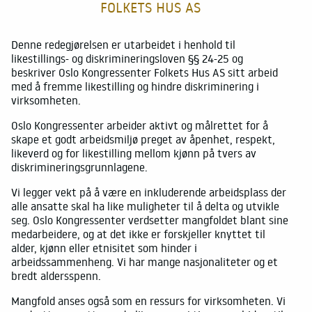
FOLKETS HUS AS
For deltakerne
Suksesshistorier
Denne redegjørelsen er utarbeidet i henhold til
likestillings- og diskrimineringsloven §§ 24-25 og
Tett på – ekte opplevelser
beskriver Oslo Kongressenter Folkets Hus AS sitt arbeid
med å fremme likestilling og hindre diskriminering i
Om oss
virksomheten.
Oslo Kongressenter arbeider aktivt og målrettet for å
Bærekraft og samfunnsansvar
skape et godt arbeidsmiljø preget av åpenhet, respekt,
likeverd og for likestilling mellom kjønn på tvers av
Nyheter
diskrimineringsgrunnlagene.
Vi legger vekt på å være en inkluderende arbeidsplass der
alle ansatte skal ha like muligheter til å delta og utvikle
seg. Oslo Kongressenter verdsetter mangfoldet blant sine
medarbeidere, og at det ikke er forskjeller knyttet til
alder, kjønn eller etnisitet som hinder i
arbeidssammenheng. Vi har mange nasjonaliteter og et
bredt aldersspenn.
Mangfold anses også som en ressurs for virksomheten. Vi