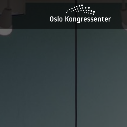
E-MAIL
CALL US
View all our ro
Venue Capacitie
Norsk