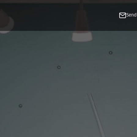
About
Send
oms in 3D
s and Floorplans (PDF)