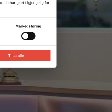
Top of pa
u har gjort tilgjengelig for
Personve
Footer
Markedsføring
Tillat alle