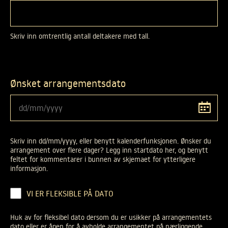
Skriv inn omtrentlig antall deltakere med tall.
Ønsket arrangementsdato
Skriv inn dd/mm/yyyy, eller benytt kalenderfunksjonen. Ønsker du
arrangement over flere dager? Legg inn startdato her, og benytt
feltet for kommentarer i bunnen av skjemaet for ytterligere
informasjon.
HUK
VI ER FLEKSIBLE PÅ DATO
AV
FOR
Huk av for fleksibel dato dersom du er usikker på arrangementets
FLEKSIBEL
dato eller er åpen for å avholde arrangementet på nærliggende