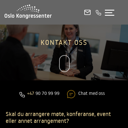
KONFERANSELOKALER
MØTEROM
SELSKAPSLOKALER
KONTAKT OSS
E-POST
RING OSS
CHAT
Se alle lokaler i 3D
Etasjeplaner og kapasitetsoversikt (PDF)
Chat med oss
+47
90 70 99 99
English
Skal du arrangere møte, konferanse, event
Kontakt og booking
eller annet arrangement?