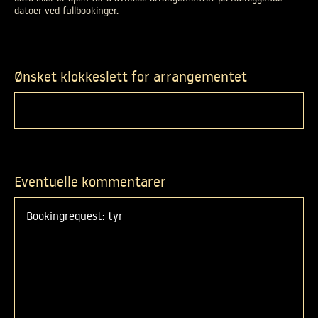
DATO
datoer ved fullbookinger.
DERSOM
DU
ER
USIKKER
Ønsket klokkeslett for arrangementet
PÅ
ARRANGEMENTETS
DATO
ELLER
ER
ÅPEN
FOR
Å
Eventuelle kommentarer
AVHOLDE
ARRANGEMENTET
PÅ
NÆRLIGGENDE
DATOER
VED
FULLBOOKINGER.