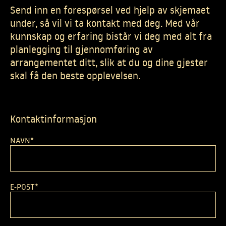
Mat og drikke
Send inn en forespørsel ved hjelp av skjemaet
under, så vil vi ta kontakt med deg. Med vår
For deltakerne
kunnskap og erfaring bistår vi deg med alt fra
planlegging til gjennomføring av
Suksesshistorier
arrangementet ditt, slik at du og dine gjester
Tett på – ekte opplevelser
skal få den beste opplevelsen.
Om oss
Bærekraft og samfunnsansvar
Kontaktinformasjon
Nyheter
NAVN
*
E-POST
*