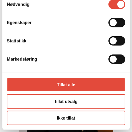
SALGS- OG MARKEDSSJEF
Nødvendig
TINA LAURITZEN BRODAL
Telefon:
+47 90 70 99 99
Egenskaper
E-post:
tina.lauritzen.brodal@oslo.kongressenter.no
Statistikk
Markedsføring
Tillat alle
tillat utvalg
Ikke tillat