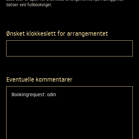
DATO
datoer ved fullbookinger.
DERSOM
DU
ER
USIKKER
Ønsket klokkeslett for arrangementet
PÅ
ARRANGEMENTETS
DATO
ELLER
ER
ÅPEN
FOR
Å
Eventuelle kommentarer
AVHOLDE
ARRANGEMENTET
PÅ
NÆRLIGGENDE
DATOER
VED
FULLBOOKINGER.