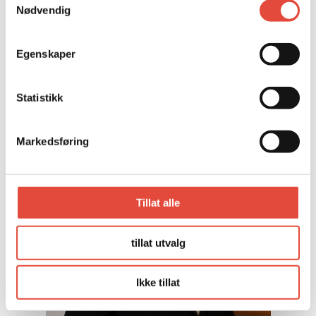
SALGS- OG MARKEDSSJEF
Nødvendig
TINA LAURITZEN BRODAL
Telefon:
+47 90 70 99 99
Egenskaper
E-post:
tina.lauritzen.brodal@oslo.kongressenter.no
Statistikk
Markedsføring
Tillat alle
tillat utvalg
Ikke tillat