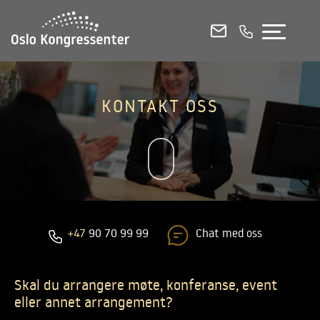
KONFERANSELOKALER
MØTEROM
SELSKAPSLOKALER
KONTAKT OSS
E-POST
RING OSS
CHAT
Se alle lokaler i 3D
Etasjeplaner og kapasitetsoversikt (PDF)
Chat med oss
+47
90 70 99 99
English
Skal du arrangere møte, konferanse, event
Kontakt og booking
eller annet arrangement?