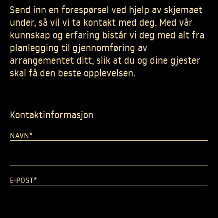
Mat og drikke
Send inn en forespørsel ved hjelp av skjemaet
under, så vil vi ta kontakt med deg. Med vår
For deltakerne
kunnskap og erfaring bistår vi deg med alt fra
planlegging til gjennomføring av
Suksesshistorier
arrangementet ditt, slik at du og dine gjester
Tett på – ekte opplevelser
skal få den beste opplevelsen.
Om oss
Bærekraft og samfunnsansvar
Kontaktinformasjon
Nyheter
NAVN
*
E-POST
*