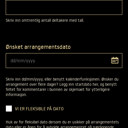
Skriv inn omtrentlig antall deltakere med tall.
Ønsket arrangementsdato
Skriv inn dd/mm/yyyy, eller benytt kalenderfunksjonen. Ønsker du
arrangement over flere dager? Legg inn startdato her, og benytt
feltet for kommentarer i bunnen av skjemaet for ytterligere
informasjon.
HUK
VI ER FLEKSIBLE PÅ DATO
AV
FOR
Huk av for fleksibel dato dersom du er usikker på arrangementets
FLEKSIBEL
dato eller er åpen for å avholde arrangementet på nærliggende